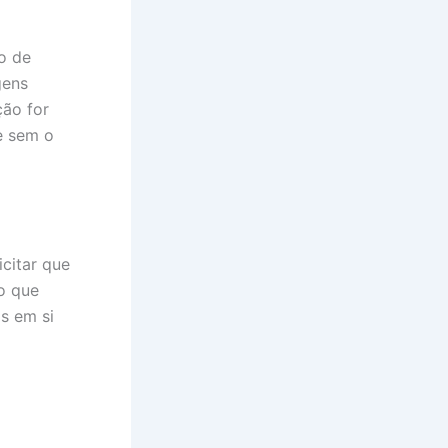
o de
gens
ção for
e sem o
icitar que
o que
s em si