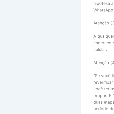
hipótese a
WhatsApp e
Atenção (3
A qualque
endereço d
celular.
Atenção (4
“Se você t
reverifica
você ter u
próprio PI
duas etapa
período de