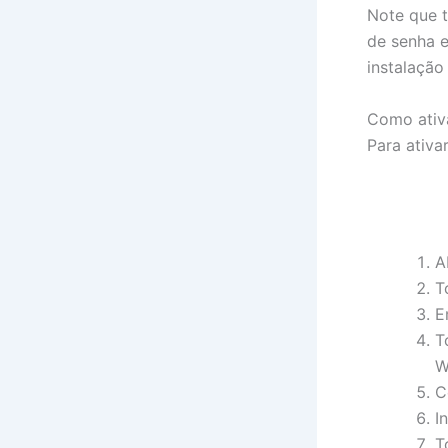
Note que 
de senha 
instalação
Como ativ
Para ativa
A
T
E
T
W
C
I
T