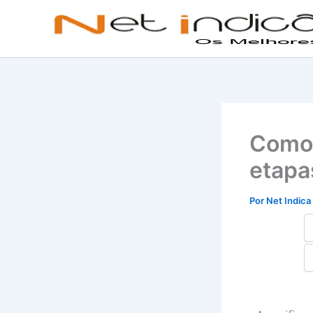
Ir
para
o
conteúdo
Como 
etapa
Por
Net Indica