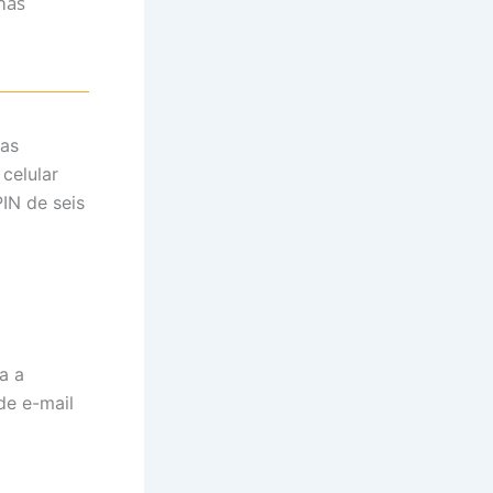
mas
mas
celular
IN de seis
a a
de e-mail