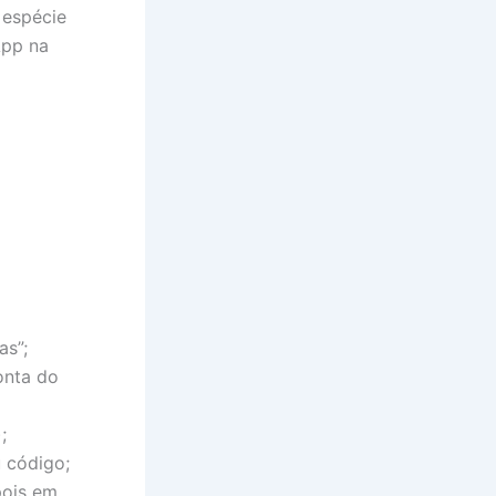
 espécie
App na
as”;
onta do
;
 código;
pois em