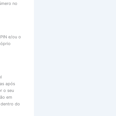
número no
PIN e/ou o
róprio
l
ias após
r o seu
ação em
 dentro do