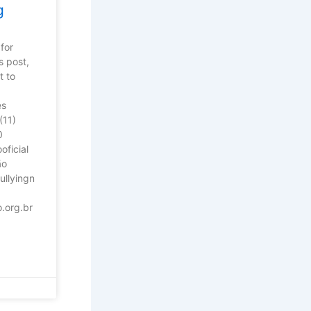
g
for
s post,
t to
es
(11)
0
oficial
ão
llyingn
o.org.br