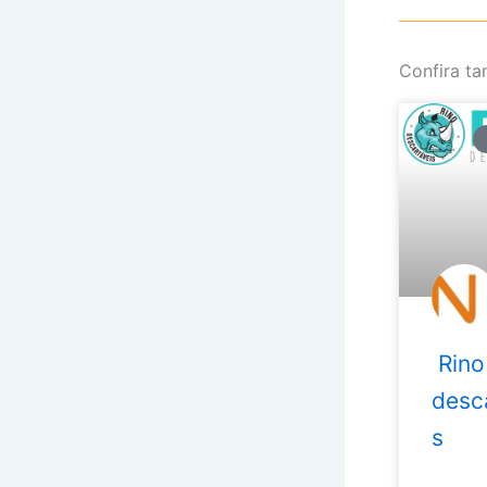
Confira t
Rino
desc
s