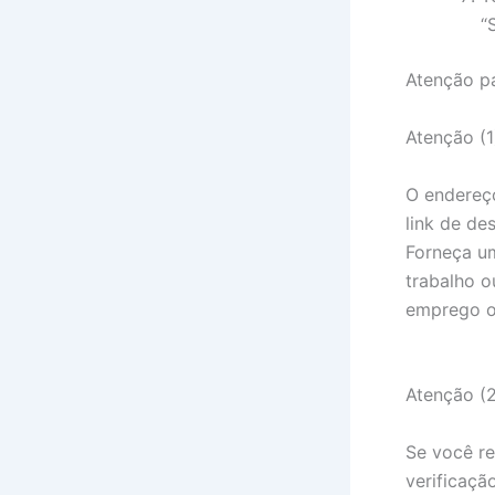
“
Atenção pa
Atenção (1
O endereço
link de de
Forneça um
trabalho o
emprego ou
Atenção (2
Se você r
verificaçã