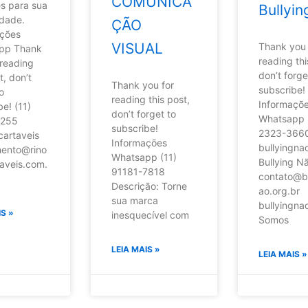
COMUNICA
s para sua
Bullyin
dade.
ÇÃO
ações
VISUAL
Thank you 
pp Thank
reading thi
 reading
don’t forge
t, don’t
Thank you for
subscribe!
o
reading this post,
Informaçõ
be! (11)
don’t forget to
Whatsapp 
8255
subscribe!
2323-366
cartaveis
Informações
bullyingnao
mento@rino
Whatsapp (11)
Bullying N
aveis.com.
91181-7818
contato@bu
Descrição: Torne
ao.org.br
sua marca
bullyingna
IS »
inesquecível com
Somos
LEIA MAIS »
LEIA MAIS »