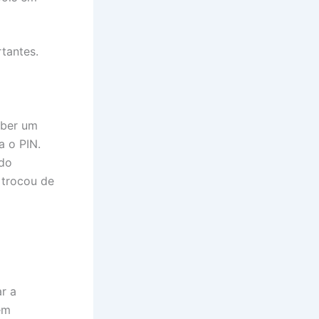
tantes.
eber um
a o PIN.
 do
 trocou de
r a
em