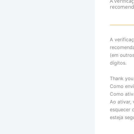
A verific
recomendad
A verific
recomendad
(em outros
dígitos.
Thank you 
Como envi
Como ativ
Ao ativar,
esquecer o
esteja seg