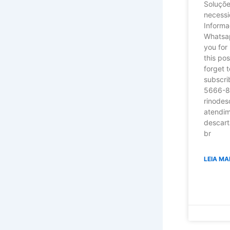
Soluçõe
necessi
Inform
Whatsa
you for
this pos
forget t
subscri
5666-
rinodes
atendi
descart
br
LEIA MA