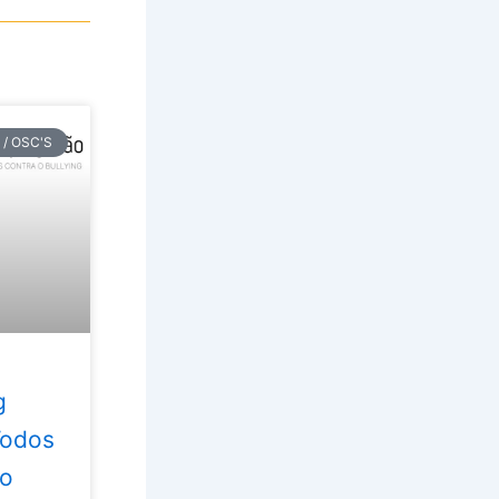
 / OSC'S
g
Todos
 o