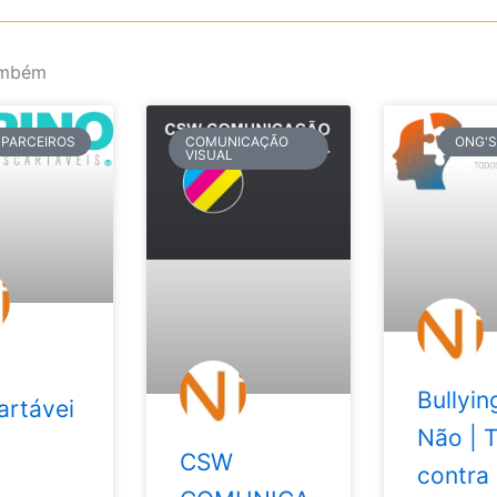
ambém
PARCEIROS
COMUNICAÇÃO
ONG'S
VISUAL
Bullyin
artávei
Não | 
CSW
contra