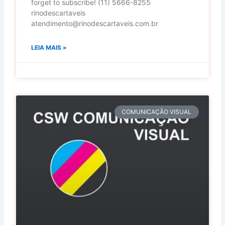
forget to subscribe! (11) 5666-8255
rinodescartaveis
atendimento@rinodescartaveis.com.br
LEIA MAIS »
COMUNICAÇÃO VISUAL