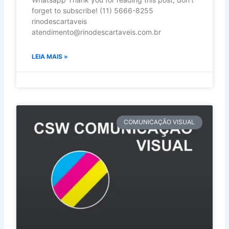
forget to subscribe! (11) 5666-8255
rinodescartaveis
atendimento@rinodescartaveis.com.br
LEIA MAIS »
COMUNICAÇÃO VISUAL