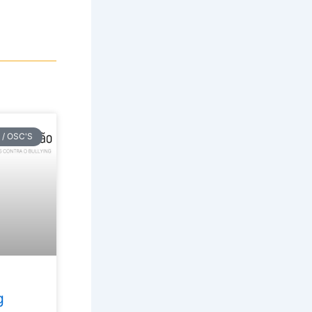
 / OSC'S
g