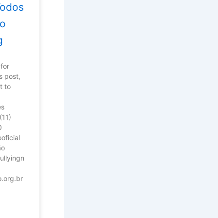
Todos
 o
g
for
s post,
t to
es
(11)
0
oficial
ão
llyingn
o.org.br