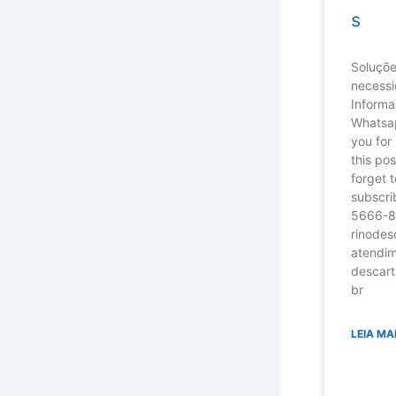
s
Soluçõe
necessi
Inform
Whatsa
you for
this pos
forget t
subscri
5666-
rinodes
atendi
descart
br
LEIA MA