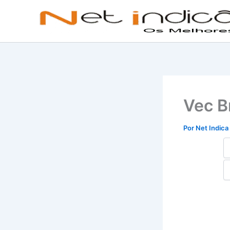
Ir
para
o
conteúdo
Vec B
Por
Net Indica