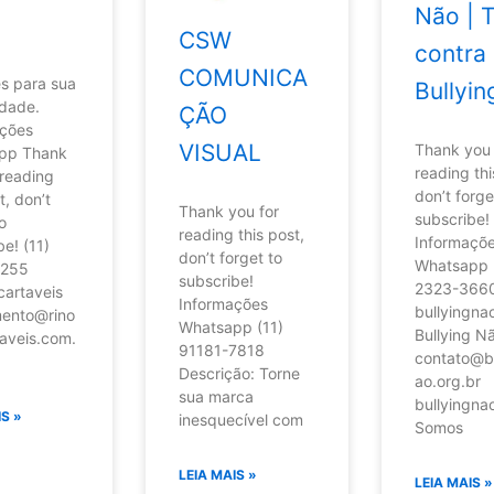
Não | 
CSW
contra
COMUNICA
s para sua
Bullyin
dade.
ÇÃO
ações
VISUAL
Thank you 
pp Thank
reading thi
 reading
don’t forge
t, don’t
Thank you for
subscribe!
o
reading this post,
Informaçõ
be! (11)
don’t forget to
Whatsapp 
8255
subscribe!
2323-366
cartaveis
Informações
bullyingnao
mento@rino
Whatsapp (11)
Bullying N
aveis.com.
91181-7818
contato@bu
Descrição: Torne
ao.org.br
sua marca
bullyingna
IS »
inesquecível com
Somos
LEIA MAIS »
LEIA MAIS »