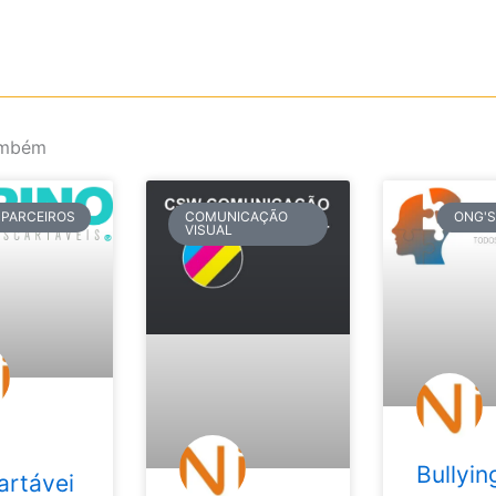
ambém
PARCEIROS
COMUNICAÇÃO
ONG'S
VISUAL
Bullyin
artávei